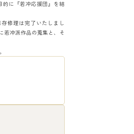
を目的に『若冲応援団』を結
の保存修理は完了いたしまし
主に若冲派作品の蒐集と、そ
。
。