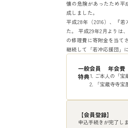
懐の危険があったため平成
成しました。
平成28年（2016）、
た。 平成29年2月より
の修理費に寄附金を当て
継続して「若冲応援団」
一般会員 年会
ご本人の「宝
特典
「宝蔵寺寺宝
【会員登録】
申込手続きが完了し