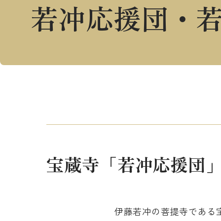
若冲応援団・
宝蔵寺「若冲応援団
伊藤若冲の菩提寺である