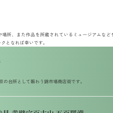
や場所、また作品を所蔵されているミュージアムなど
ークとなれば幸いです。
街
京の台所として賑わう錦市場商店街です。
伏見 黄檗宗百丈山 五百羅漢