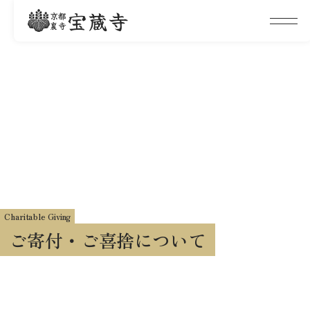
宝蔵寺
京都
裏寺
Charitable Giving
ご寄付・ご喜捨について