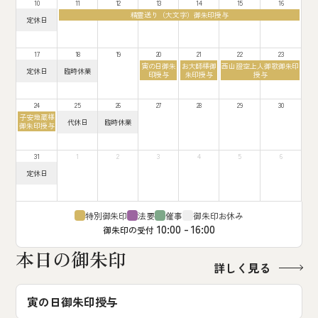
月
10
11
12
13
14
15
16
7th
8th
9th
3rd
火
2026
2026
2026
精霊送り（大文字）御朱印授与
2026
月
定休日
曜
曜
日,
日,
8
8
月
月
17
18
19
20
21
22
23
11th
10th
2026
木
金
土
寅の日御朱
お大師様御
西山證空上人御歌御朱印
2026
月
火
定休日
臨時休業
曜
曜
曜
印授与
朱印授与
授与
曜
曜
日,
日,
日,
日,
日,
8
8
8
8
8
月
月
月
月
月
24
25
26
27
28
29
30
20th
21st
22nd
17th
18th
月
2026
2026
2026
子安地蔵様
2026
2026
火
水
代休日
臨時休業
曜
御朱印授与
曜
曜
日,
日,
日,
8
8
8
月
月
月
31
1
2
3
4
5
6
24th
25th
26th
2026
月
2026
2026
定休日
曜
日,
8
月
31st
特別御朱印
法要
催事
御朱印お休み
2026
10:00 - 16:00
御朱印の受付
本日の御朱印
詳しく見る
寅の日御朱印授与