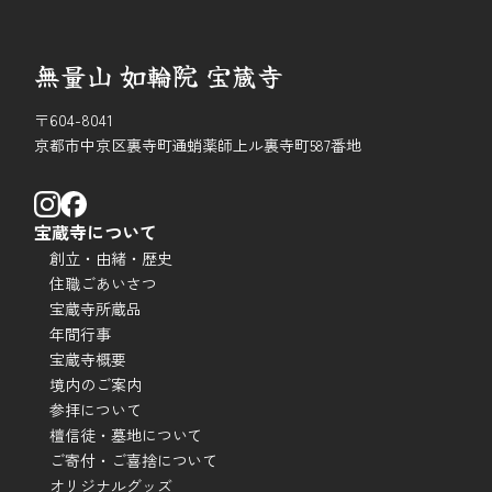
無量山 如輪院 宝蔵寺
〒604-8041
京都市中京区裏寺町通蛸薬師上ル裏寺町587番地
宝蔵寺について
創立・由緒・歴史
住職ごあいさつ
宝蔵寺所蔵品
年間行事
宝蔵寺概要
境内のご案内
参拝について
檀信徒・墓地について
ご寄付・ご喜捨について
オリジナルグッズ