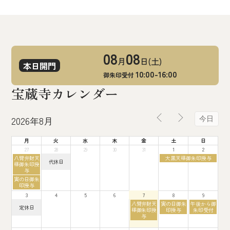
08
08
月
日(土)
本日開門
10:00-16:00
御朱印受付
宝蔵寺カレンダー
2026年8月
今日
月
火
水
木
金
土
日
27
28
29
30
31
1
2
月
土
八臂弁財天
大黒天様御朱印授与
火
代休日
曜
曜
様御朱印授
曜
日,
日,
与
日,
7
8
月
寅の日御朱
7
月
月
曜
印授与
月
27th
1st
日,
28th
2026
2026
3
4
5
6
7
8
9
7
2026
月
金
土
日
八臂弁財天
寅の日御朱
午後から御
月
定休日
27th
曜
曜
曜
様御朱印授
印授与
朱印受付
曜
2026
日,
日,
日,
与
日,
8
8
8
8
月
月
月