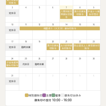
7
月
月
曜
印授与
月
27th
1st
日,
28th
2026
2026
3
4
5
6
7
8
9
7
2026
月
金
土
日
八臂弁財天
寅の日御朱
午後から御
月
定休日
27th
曜
曜
曜
様御朱印授
印授与
朱印受付
曜
2026
日,
日,
日,
与
日,
8
8
8
8
月
月
月
月
10
11
12
13
14
15
16
7th
8th
9th
3rd
火
2026
2026
2026
精霊送り（大文字）御朱印授与
2026
月
定休日
曜
曜
日,
日,
8
8
月
月
17
18
19
20
21
22
23
11th
10th
2026
木
金
土
寅の日御朱
お大師様御
西山證空上人御歌御朱印
2026
月
火
定休日
臨時休業
曜
曜
曜
印授与
朱印授与
授与
曜
曜
日,
日,
日,
日,
日,
8
8
8
8
8
月
月
月
月
月
24
25
26
27
28
29
30
20th
21st
22nd
17th
18th
月
2026
2026
2026
子安地蔵様
2026
2026
火
水
代休日
臨時休業
曜
御朱印授与
曜
曜
日,
日,
日,
8
8
8
月
月
月
31
1
2
3
4
5
6
24th
25th
26th
2026
月
2026
2026
定休日
曜
日,
8
月
31st
特別御朱印
法要
催事
御朱印お休み
2026
10:00 - 16:00
御朱印の受付