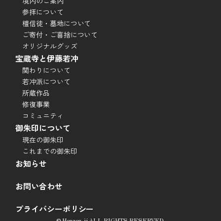
境内のご案内
参拝について
檀信徒・墓地について
ご寄付・ご喜捨について
オリジナルグッズ
宝蔵寺と伊藤若冲
関わりについて
若冲派について
所蔵作品
修復事業
コミュニティ
御朱印について
現在の御朱印
これまでの御朱印
お知らせ
お問い合わせ
プライバシーポリシー
© Houzou-ji ALL RIGHTS RESERVED.