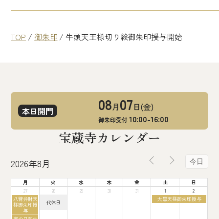
TOP
/
御朱印
/
牛頭天王様切り絵御朱印授与開始
08
07
月
日(金)
本日開門
10:00-16:00
御朱印受付
宝蔵寺カレンダー
2026年8月
今日
月
火
水
木
金
土
日
27
28
29
30
31
1
2
月
土
八臂弁財天
大黒天様御朱印授与
火
代休日
曜
曜
様御朱印授
曜
日,
日,
与
日,
7
8
月
寅の日御朱