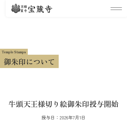
宝蔵寺
京都
裏寺
Temple Stamps
御朱印について
牛頭天王様切り絵御朱印授与開始
授与日：2026年7月1日