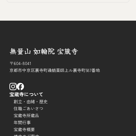
無量山 如輪院 宝蔵寺
〒604-8041
京都市中京区裏寺町通蛸薬師上ル裏寺町587番地
宝蔵寺について
創立・由緒・歴史
住職ごあいさつ
宝蔵寺所蔵品
年間行事
宝蔵寺概要