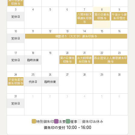
7
月
月
曜
印授与
月
27th
1st
日,
28th
2026
2026
3
4
5
6
7
8
9
7
2026
月
金
土
日
八臂弁財天
寅の日御朱
午後から御
月
定休日
27th
曜
曜
曜
様御朱印授
印授与
朱印受付
曜
2026
日,
日,
日,
与
日,
8
8
8
8
月
月
月
月
10
11
12
13
14
15
16
7th
8th
9th
3rd
火
2026
2026
2026
精霊送り（大文字）御朱印授与
2026
月
定休日
曜
曜
日,
日,
8
8
月
月
17
18
19
20
21
22
23
11th
10th
2026
木
金
土
寅の日御朱
お大師様御
西山證空上人御歌御朱印
2026
月
火
定休日
臨時休業
曜
曜
曜
印授与
朱印授与
授与
曜
曜
日,
日,
日,
日,
日,
8
8
8
8
8
月
月
月
月
月
24
25
26
27
28
29
30
20th
21st
22nd
17th
18th
月
2026
2026
2026
子安地蔵様
2026
2026
火
水
代休日
臨時休業
曜
御朱印授与
曜
曜
日,
日,
日,
8
8
8
月
月
月
31
1
2
3
4
5
6
24th
25th
26th
2026
月
2026
2026
定休日
曜
日,
8
月
31st
特別御朱印
法要
催事
御朱印お休み
2026
10:00 - 16:00
御朱印の受付