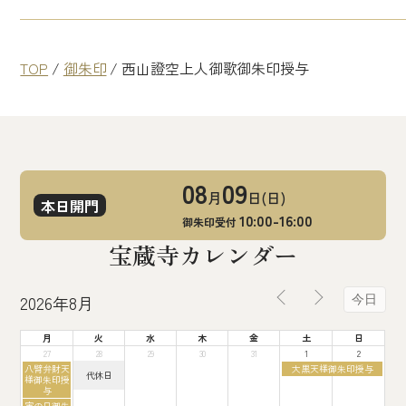
TOP
/
御朱印
/
西山證空上人御歌御朱印授与
08
09
月
日(日)
本日開門
10:00-16:00
御朱印受付
宝蔵寺カレンダー
2026年8月
今日
月
火
水
木
金
土
日
27
28
29
30
31
1
2
月
土
八臂弁財天
大黒天様御朱印授与
火
代休日
曜
曜
様御朱印授
曜
日,
日,
与
日,
7
8
月
寅の日御朱