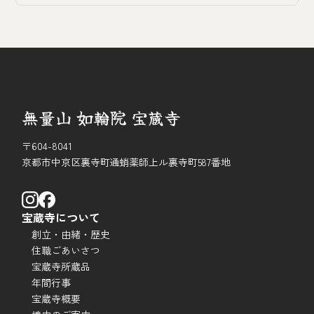
無量山 如輪院 宝蔵寺
〒604-8041
京都市中京区裏寺町通蛸薬師上ル裏寺町587番地
宝蔵寺について
創立・由緒・歴史
住職ごあいさつ
宝蔵寺所蔵品
年間行事
宝蔵寺概要