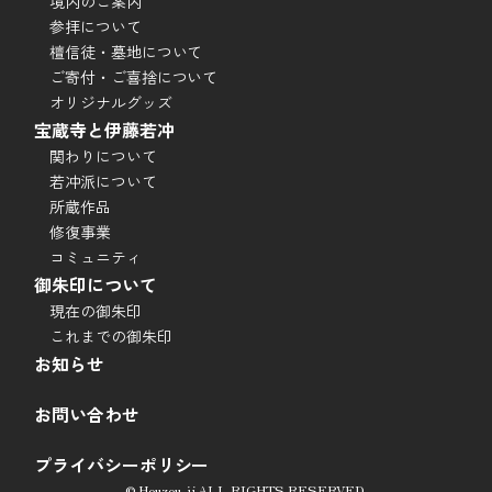
境内のご案内
参拝について
檀信徒・墓地について
ご寄付・ご喜捨について
オリジナルグッズ
宝蔵寺と伊藤若冲
関わりについて
若冲派について
所蔵作品
修復事業
コミュニティ
御朱印について
現在の御朱印
これまでの御朱印
お知らせ
お問い合わせ
プライバシーポリシー
© Houzou-ji ALL RIGHTS RESERVED.